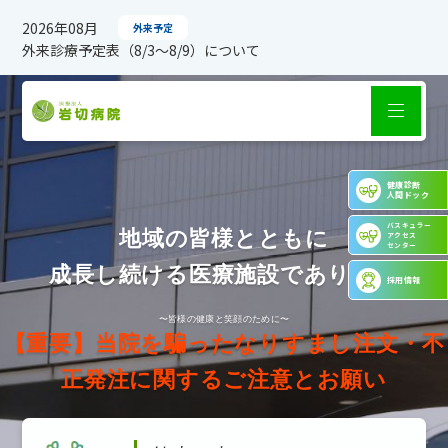
2026年08月
外来予定
外来診療予定表（8/3～8/9）について
健康診断
人間ドック
バスキュラー
地域の皆様とともに
アクセス
センター
成長し続ける医療施設でありたい
採用情報
〜皆様の健康と笑顔のために〜
【重要】当院を騙ったなりすまし注文・不
正発注に関するご注意とお願い